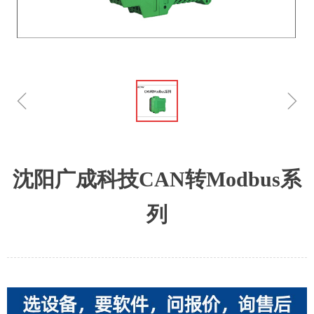
ꁆ
ꁇ
沈阳广成科技CAN转Modbus系
列