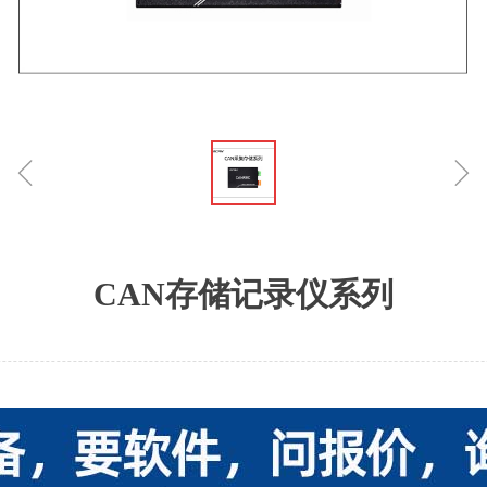
ꁆ
ꁇ
CAN存储记录仪系列