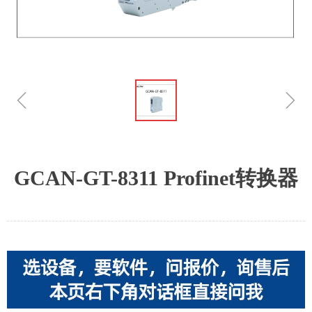
ꁆ
ꁇ
GCAN-GT-8311 Profinet转换器