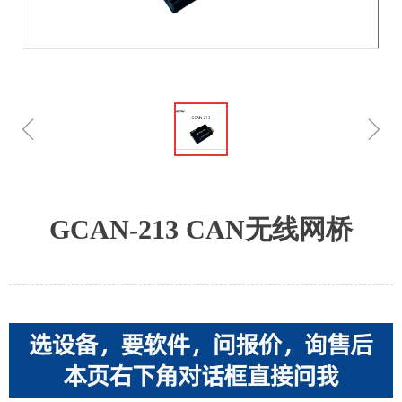
ꁆ
ꁇ
GCAN-213 CAN无线网桥