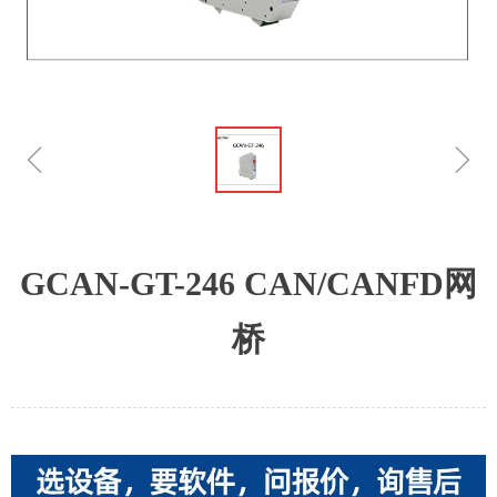
ꁆ
ꁇ
GCAN-GT-246 CAN/CANFD网
桥